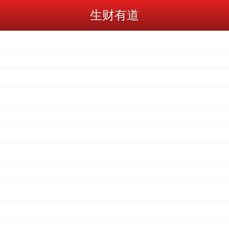
生财有道
中