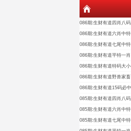
086期:生财有道四肖八码
086期:生财有道六肖中特
086期:生财有道七尾中特
086期:生财有道平特一肖
086期:生财有道特码大小
086期:生财有道野兽家畜
086期:生财有道15码必
085期:生财有道四肖八码
085期:生财有道六肖中特
085期:生财有道七尾中特
085期:生财有道平特一肖