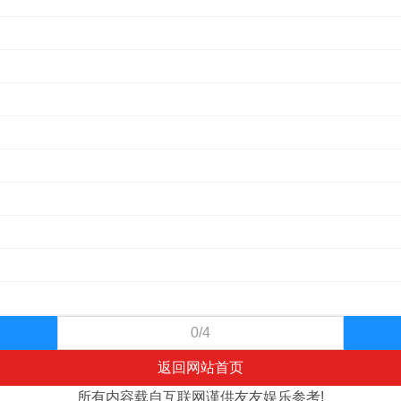
中
0/4
返回网站首页
所有内容载自互联网谨供友友娱乐参考!