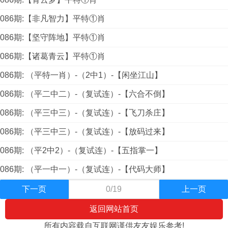
086期:【非凡智力】平特①肖
086期:【坚守阵地】平特①肖
086期:【诸葛青云】平特①肖
086期: （平特一肖）-（2中1）-【闲坐江山】
086期: （平二中二）-（复试连）-【六合不倒】
086期: （平三中三）-（复试连）-【飞刀杀庄】
086期: （平三中三）-（复试连）-【放码过来】
086期: （平2中2）-（复试连）-【五指掌一】
086期: （平一中一）-（复试连）-【代码大师】
下一页
0/19
上一页
返回网站首页
所有内容载自互联网谨供友友娱乐参考!