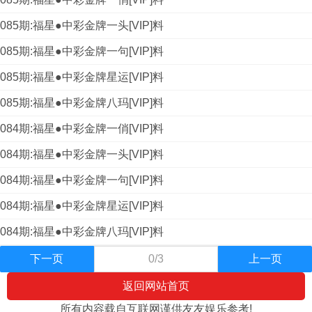
085期:福星●中彩金牌一头[VIP]料
085期:福星●中彩金牌一句[VIP]料
085期:福星●中彩金牌星运[VIP]料
085期:福星●中彩金牌八玛[VIP]料
084期:福星●中彩金牌一俏[VIP]料
084期:福星●中彩金牌一头[VIP]料
084期:福星●中彩金牌一句[VIP]料
084期:福星●中彩金牌星运[VIP]料
084期:福星●中彩金牌八玛[VIP]料
下一页
0/3
上一页
返回网站首页
所有内容载自互联网谨供友友娱乐参考!