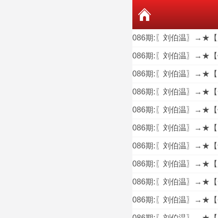
086期:〖刘伯温〗→★
086期:〖刘伯温〗→★
086期:〖刘伯温〗→★
086期:〖刘伯温〗→★
086期:〖刘伯温〗→★
086期:〖刘伯温〗→★
086期:〖刘伯温〗→★
086期:〖刘伯温〗→★
086期:〖刘伯温〗→★
086期:〖刘伯温〗→★
086期:〖刘伯温〗→★