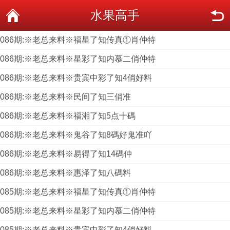
水果高手
086期:※老总来料※福星了知传真①肖仲特
086期:※老总来料※星彩了知内慕二俏仲特
086期:※老总来料※贵宾中彩了知4俏好料
086期:※老总来料※民间了知三俏准
086期:※老总来料※福湘了知5点十碼
086期:※老总来料※鬼谷了知8碼好鬼准吖
086期:※老总来料※易得了知14碼仲
086期:※老总来料※惠泽了知八碼料
085期:※老总来料※福星了知传真①肖仲特
085期:※老总来料※星彩了知内慕二俏仲特
085期:※老总来料※贵宾中彩了知4俏好料