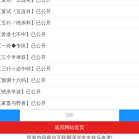
-【复试↗五连肖】已公开
-【五行↗绝杀料】已公开
-【曾道七不中】已公开
-【一肖◆专区】已公开
-【三个半单双】已公开
-【三行☆必中特】已公开
-【预测十六码】已公开
-【绝杀半波】已公开
-【家畜与野兽】已公开
0/9
返回网站首页
所有内容载自互联网谨供友友娱乐参考!