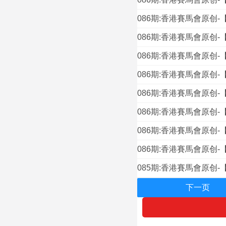
086期:香港賽馬會原创
086期:香港賽馬會原创
086期:香港賽馬會原创
086期:香港賽馬會原创
086期:香港賽馬會原创
086期:香港賽馬會原创
086期:香港賽馬會原创
086期:香港賽馬會原创
085期:香港賽馬會原创
下一页