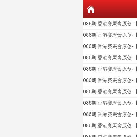
086期:香港賽馬會原创
086期:香港賽馬會原创
086期:香港賽馬會原创
086期:香港賽馬會原创
086期:香港賽馬會原创
086期:香港賽馬會原创
086期:香港賽馬會原创
086期:香港賽馬會原创
086期:香港賽馬會原创
086期:香港賽馬會原创
086期:香港賽馬會原创