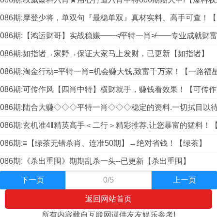
086期:摩登少将，单双句『最稳单双』真材实料、高手可查！
086期:【鸿运财哥】实战稳赚━━≮平特一肖≯━━专业成就财
086期:如指诸→家野→保证大家马上发财，已更新【如指诸】
086期:淘金行动=平特一肖=机会赚大钱,致富千万家！【一路福
086期:可传作风【四肖中特】横财就手，赚钱看效果！【可传
086期:陆合大赚◇◇◇平特一肖◇◇◇稳定的资料.一切拭目以
086期:玄机准4‖精英高手＜二行＞精彩推荐,让您暴富的猛料！
086期:≡【绿茶无错杀肖、连准50期】→绝对省钱！【绿茶】
086期:《杀出重围》期期乱杀一头--已更新【杀出重围】
下一页
0/5
上一页
返回网站首页
所有内容载自互联网谨供友友娱乐参考!