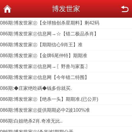
博发世家
086期:博发世家㊣【全球独创杀星期料】剩42码
086期:博发世家㊣信息网→☆【错二极品杀肖】
086期:博发世家㊣【期期信心9肖王】准
086期:博发世家㊣【金牌6尾仲特】期期准
086期:博发世家㊣信息网→〖野兽与家畜.〗
086期:博发世家㊣信息网【今年错二特围】
086期:◆庄家绝吃碼◆钱多你就买.
086期:博发世家㊣【绝杀一头】期期准.(已公开)
086期:博发世家㊣提供期期必中2波100%准
086期:白姐绝杀2肖.奇准无比..
086期:博发世家㊣{杀半波}期期公开