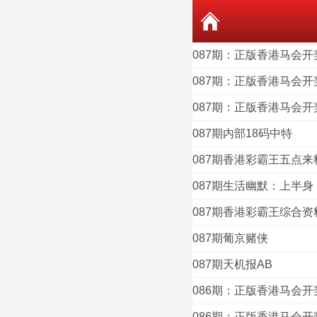
087期：正版香港马会开
087期：正版香港马会开
087期：正版香港马会开
087期内部18码中特
087期香港彩霸王五点来
087期生活幽默：上半
087期香港彩霸王综合
087期葡京赌侠
087期天机报AB
086期：正版香港马会开
086期：正版香港马会开