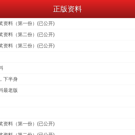
正版资料
奖资料（第一份）(已公开)
奖资料（第二份）(已公开)
奖资料（第三份）(已公开)
料
身，下半身
资料最老版
奖资料（第一份）(已公开)
奖资料（第二份）(已公开)