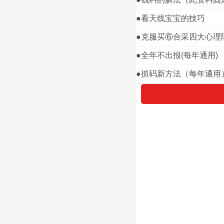
●看天线宝宝的技巧
●克服买⑥合采四大心理
●全年不出报(每年通用)
●抓码新方法（每年通用