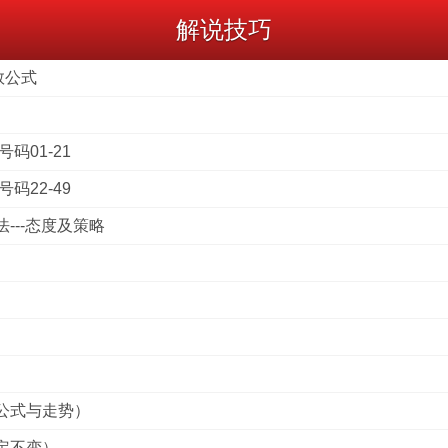
解说技巧
数公式
码01-21
码22-49
---态度及策略
）
公式与走势）
定不变）