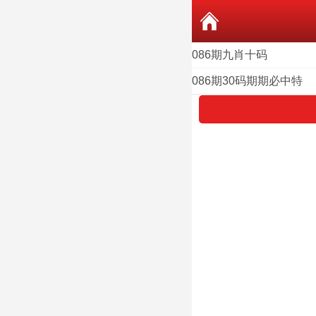
086期九肖十码
086期30码期期必中特