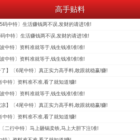
高手贴料
〔5码中特〕生活赚钱两不误,发财的请进!准!
24码中特〕生活赚钱两不误,发财的请进!准!
一波中特〕资料准就等于,钱生钱准!准!准!
双波中特〕资料准就等于,钱生钱准!准!准!
已干了】〔6尾中特〕真正实力高手料,敢跟就稳赢!赚!
1肖中特〕资料准不准,看了就知道!赚!
双波中特〕资料准就等于,钱生钱准!准!准!
太荒凉】〔4尾中特〕真正实力高手料,敢跟就稳赢!赚!
1肖中特〕资料准不准,看了就知道!赚!
】〔二行中特〕马上砸锅卖铁,马上大胆下注!准!
中特〕资料准不准,看了就知道!赚!