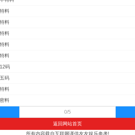
尾特料
肖特料
码特料
头特料
小特料
12码
肖五码
双特料
肖密料
0/5
返回网站首页
所有内容载自互联网谨供友友娱乐参考!