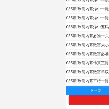
085期:玖龍内幕爆中一
085期:玖龍内幕爆中一
085期:玖龍内幕爆中五
085期:玖龍内幕必准一
085期:玖龍内幕致富大
085期:玖龍内幕致富必准
085期:玖龍内幕传真三
085期:玖龍内幕致富单
085期:玖龍内幕平特一
下一页