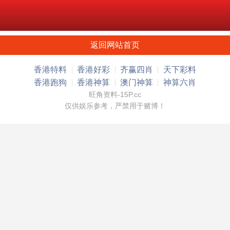
返回网站首页
香港特料
香港好彩
齐赢四肖
天下彩料
香港跑狗
香港神算
澳门神算
神算六肖
旺角资料-15P.cc
仅供娱乐参考，严禁用于赌博！