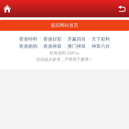
返回网站首页
香港特料
香港好彩
齐赢四肖
天下彩料
香港跑狗
香港神算
澳门神算
神算六肖
旺角资料-15P.cc
仅供娱乐参考，严禁用于赌博！