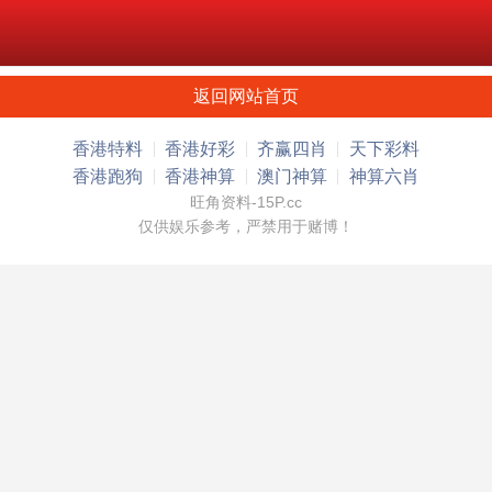
返回网站首页
香港特料
香港好彩
齐赢四肖
天下彩料
香港跑狗
香港神算
澳门神算
神算六肖
旺角资料-15P.cc
仅供娱乐参考，严禁用于赌博！