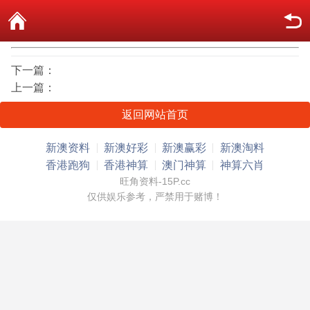
下一篇：
上一篇：
返回网站首页
新澳资料
新澳好彩
新澳赢彩
新澳淘料
香港跑狗
香港神算
澳门神算
神算六肖
旺角资料-15P.cc
仅供娱乐参考，严禁用于赌博！