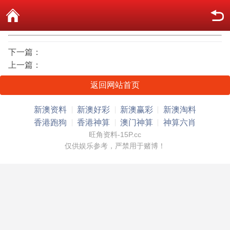
下一篇：
上一篇：
返回网站首页
新澳资料
新澳好彩
新澳赢彩
新澳淘料
香港跑狗
香港神算
澳门神算
神算六肖
旺角资料-15P.cc
仅供娱乐参考，严禁用于赌博！