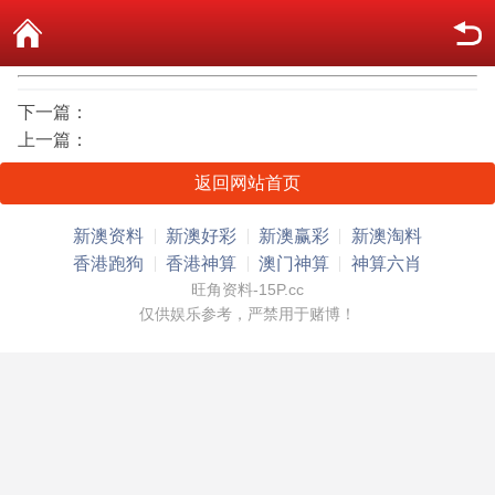
下一篇：
上一篇：
返回网站首页
新澳资料
新澳好彩
新澳赢彩
新澳淘料
香港跑狗
香港神算
澳门神算
神算六肖
旺角资料-15P.cc
仅供娱乐参考，严禁用于赌博！