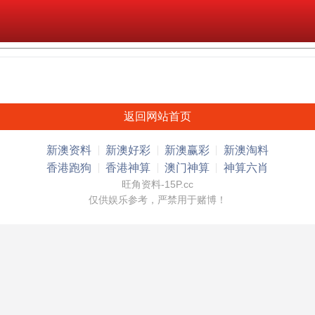
返回网站首页
新澳资料
新澳好彩
新澳赢彩
新澳淘料
香港跑狗
香港神算
澳门神算
神算六肖
旺角资料-15P.cc
仅供娱乐参考，严禁用于赌博！