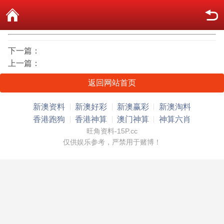
下一篇：
上一篇：
返回网站首页
新澳资料
新澳好彩
新澳赢彩
新澳淘料
香港跑狗
香港神算
澳门神算
神算六肖
旺角资料-15P.cc
仅供娱乐参考，严禁用于赌博！