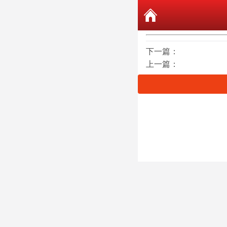
下一篇：
上一篇：